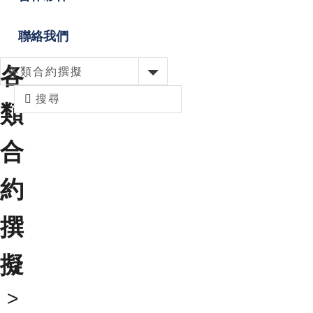
聯絡我們
各
各類合約撰擬
類
合
約
撰
擬
>