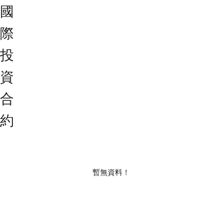
國
際
投
資
合
約
暫無資料！