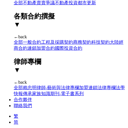
全部
不動產賣賣爭議
不動產投資
都市更新
各類合約撰擬
▼
←back
全部
一般合約
工程及採購契約
商務契約
科技契約
大陸經
商合約
連鎖加盟合約
國際投資合約
律師專欄
▼
←back
全部
賴忠明律師-藝術與法律專欄
加盟連鎖法律專欄
法學
快報
傳承家族知識期刊-電子書系列
合作夥伴
聯絡我們
繁
简