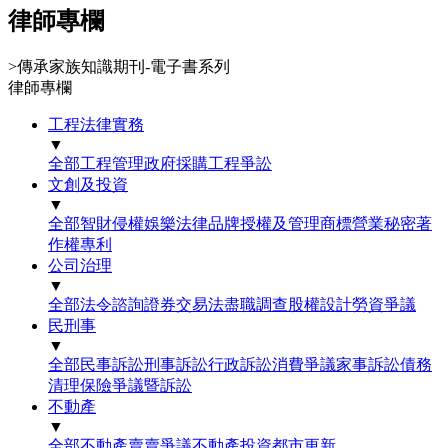
律師專欄
>
傳承家族知識期刊-電子書系列
律師專欄
工程法律實務
▼
全部
工程管理
政府採購
工程爭訟
文創及投資
▼
全部
智財侵權
娛樂法律
品牌授權及管理
商標
營業秘密
著
作權
專利
公司治理
▼
全部
法令諮詢
證券交易法
盡職調查
股權設計
勞資爭議
民刑事
▼
全部
民事訴訟
刑事訴訟
行政訴訟
消費爭議
家事訴訟
債務
清理
保險爭議暨訴訟
不動產
▼
全部
不動產賣賣爭議
不動產投資
都市更新