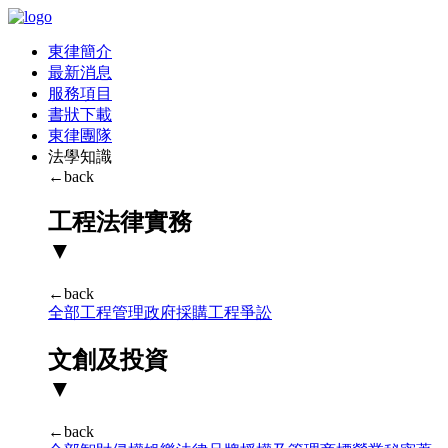
東律簡介
最新消息
服務項目
書狀下載
東律團隊
法學知識
←back
工程法律實務
▼
←back
全部
工程管理
政府採購
工程爭訟
文創及投資
▼
←back