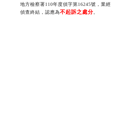
地方檢察署110年度偵字第16245號，業經
不起訴之處分
偵查終結，認應為
。