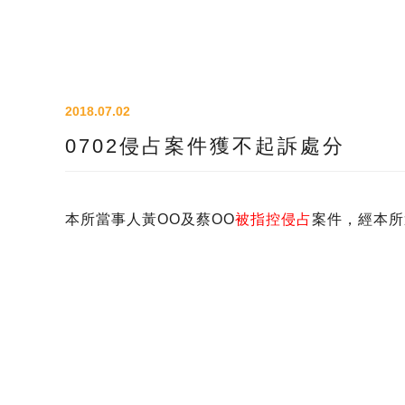
2018.07.02
0702侵占案件獲不起訴處分
本所當事人黃OO及蔡OO
被指控侵占
案件，經本所