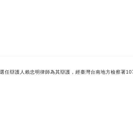
選任辯護人賴忠明律師為其辯護，經臺灣台南地方檢察署107