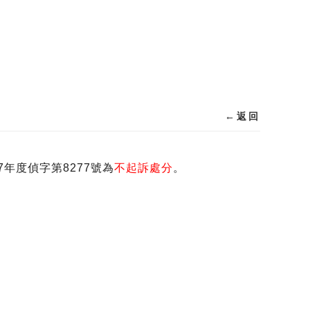
←
返回
年度偵字第8277號為
不起訴處分
。