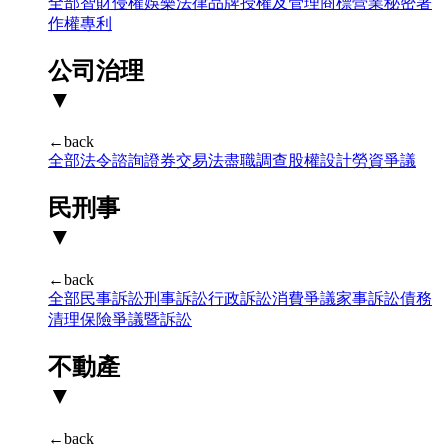
全部
智財侵權
娛樂法律
品牌授權及管理
商標
營業秘密
著
作權
專利
公司治理
▼
←back
全部
法令諮詢
證券交易法
盡職調查
股權設計
勞資爭議
民刑事
▼
←back
全部
民事訴訟
刑事訴訟
行政訴訟
消費爭議
家事訴訟
債務
清理
保險爭議暨訴訟
不動產
▼
←back