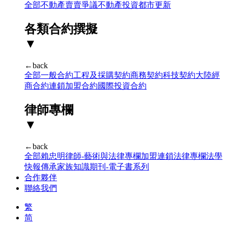
全部
不動產賣賣爭議
不動產投資
都市更新
各類合約撰擬
▼
←back
全部
一般合約
工程及採購契約
商務契約
科技契約
大陸經
商合約
連鎖加盟合約
國際投資合約
律師專欄
▼
←back
全部
賴忠明律師-藝術與法律專欄
加盟連鎖法律專欄
法學
快報
傳承家族知識期刊-電子書系列
合作夥伴
聯絡我們
繁
简