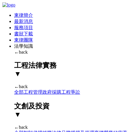
東律簡介
最新消息
服務項目
書狀下載
東律團隊
法學知識
←back
工程法律實務
▼
←back
全部
工程管理
政府採購
工程爭訟
文創及投資
▼
←back