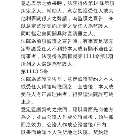
意思表示之效果時，法院得依第14條第項
所定之人、輔助人、意定監護受任人或其
他利害關係人之聲請，為監護之宣告，並
以意定監護契約所定之受任人為監護人，
同時指定會同開具財產清冊之人。
法院為前項監護之宣告時，有事實足認意
定監護受任人不利於本人或有顯不適任之
情事者，法院得依職權就第1111條第1項
所列之人選定為監護人。
第1113-5條
法院為監護宣告前，意定監護契約之本人
或受任人得隨時撤回之；宣告後，本人或
受任人有正當理由者，得聲請法院許可終
止之。
意定監護契約之撤回，應以書面先向他方
為之，並由公證人作成公證書後，始生撤
回之效力。公證人作成公證書後7日內，
以書面通知本人住所地之法院。契約經一