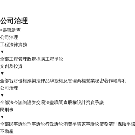
公司治理
>
盡職調查
公司治理
工程法律實務
▼
全部
工程管理
政府採購
工程爭訟
文創及投資
▼
全部
智財侵權
娛樂法律
品牌授權及管理
商標
營業秘密
著作權
專利
公司治理
▼
全部
法令諮詢
證券交易法
盡職調查
股權設計
勞資爭議
民刑事
▼
全部
民事訴訟
刑事訴訟
行政訴訟
消費爭議
家事訴訟
債務清理
保險爭
不動產