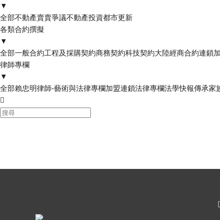
▼
全部
不動產賣賣爭議
不動產投資
都市更新
各類合約撰擬
▼
全部
一般合約
工程及採購契約
商務契約
科技契約
大陸經商合約
連鎖
律師專欄
▼
全部
賴忠明律師-藝術與法律專欄
加盟連鎖法律專欄
法學快報
傳承家